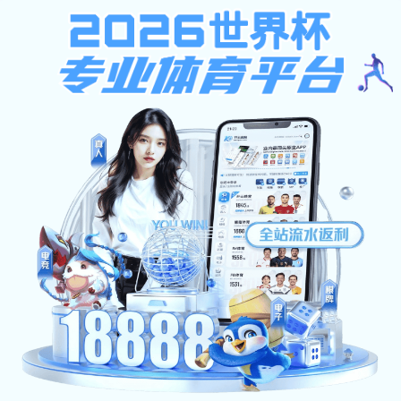
注册入口
全天更新 ·
欧亿体育官网
赛事实时同步
无论您身在何处，
欧亿体育官网APP
为您带来高
速、高清、稳定的观赛体验。
下载客户端
网页端访问