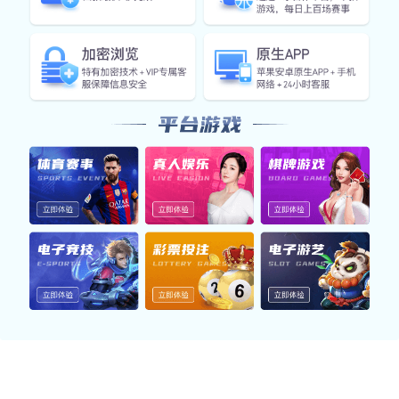
最后，从心理角度来看，过于依赖自己的技能可能会
导致压力增大。在关键比赛中，面对高强度防守时，
他可能会感到孤立无援，从而影响表现。因此，转变
为更具团队意识的发展路线，对他的职业生涯是十分
重要的一步。
2、梅西在球队中的多重角色
梅西被誉为足球历史上的传奇之一，其中一个重要原
因就是他的全能型打法。不同于许多人认为的纯粹前
锋角色，梅西在场上可以根据情况变化位置，并能承
担起组织进攻和防守回追等职责。这种灵活性使得他
在比赛中能够有效地调动其他队友，共同创造机会。
梅西不仅仅是个优秀的射手，更是一名杰出的传球