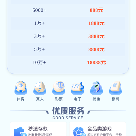
观点将有助于深入理解当前足球环境下，如何让年轻
球员更好地融入团队，实现共同进步。
1、姆巴佩的技术特点分析
姆巴佩以其卓越的速度和敏捷性而闻名，他在一对一
突破时几乎无人能敌。这种个人能力使得他在许多比
赛中成为决定胜负的关键人物。然而，这种单打独斗
的风格往往导致他过于依赖个人表现，而忽视了团队
配合的重要性。
此外，虽然姆巴佩具备出色的射门技术，但他的传球
能力相对较弱。当身边队友无法及时接应或没有足够
空间时，他常常选择自己突击，这使得球队整体攻击
效率降低。因此，如果能够加强与队友之间的默契配
合，将会极大提升整体战斗力。